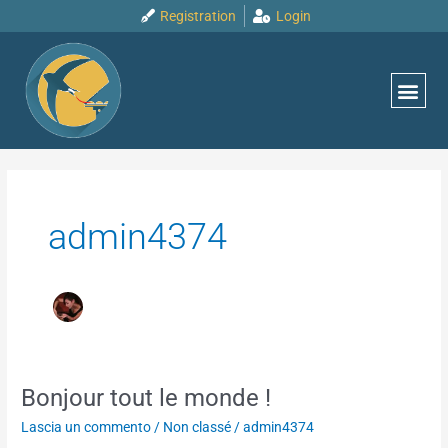
Vai
Registration
Login
al
contenuto
admin4374
Bonjour tout le monde !
Bonjour
tout
Lascia un commento
/
Non classé
/
admin4374
le