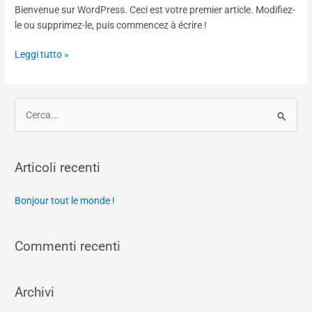
monde !
Bienvenue sur WordPress. Ceci est votre premier article. Modifiez-
le ou supprimez-le, puis commencez à écrire !
Leggi tutto »
C
e
r
Articoli recenti
c
a
Bonjour tout le monde !
:
Commenti recenti
Archivi